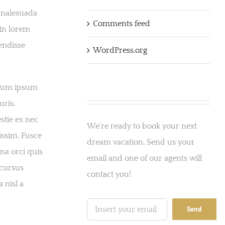
s malesuada
Comments feed
 in lorem
endisse
WordPress.org
ntum ipsum
uris.
stie ex nec
We're ready to book your next
issim. Fusce
dream vacation. Send us your
gna orci quis
email and one of our agents will
 cursus
contact you!
 nisl a