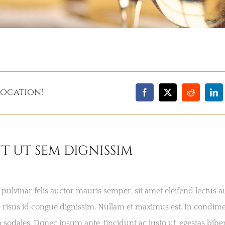
Location!
t ut sem dignissim
pulvinar felis auctor mauris semper, sit amet eleifend lectus a
 risus id congue dignissim. Nullam et maximus est. In condi
m sodales. Donec ipsum ante, tincidunt ac justo ut, egestas bibe