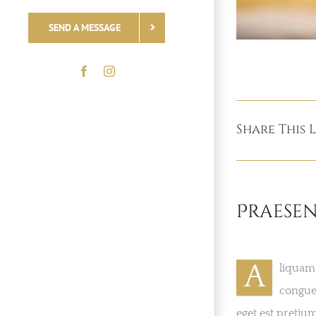
SEND A MESSAGE
Share This 
Praesen
A
liquam 
congue
eget est pretiu