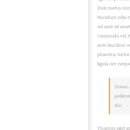
Duis metus nun
tincidunt odio 
vel ante sit ame
commodo vel. A
ante faucibus v
pharetra, torto
ligula nec nequ
Donec a
pellent
dui
Vivamus eget ar