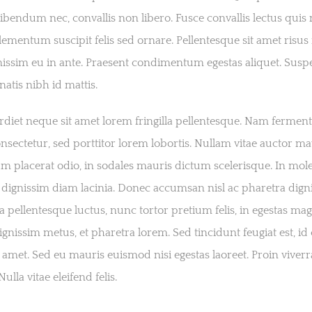
ibendum nec, convallis non libero. Fusce convallis lectus qui
lementum suscipit felis sed ornare. Pellentesque sit amet risus
issim eu in ante. Praesent condimentum egestas aliquet. Susp
tis nibh id mattis.
diet neque sit amet lorem fringilla pellentesque. Nam ferme
nsectetur, sed porttitor lorem lobortis. Nullam vitae auctor ma
m placerat odio, in sodales mauris dictum scelerisque. In mole
in dignissim diam lacinia. Donec accumsan nisl ac pharetra dign
a pellentesque luctus, nunc tortor pretium felis, in egestas ma
ignissim metus, et pharetra lorem. Sed tincidunt feugiat est, id
 amet. Sed eu mauris euismod nisi egestas laoreet. Proin viverra
Nulla vitae eleifend felis.