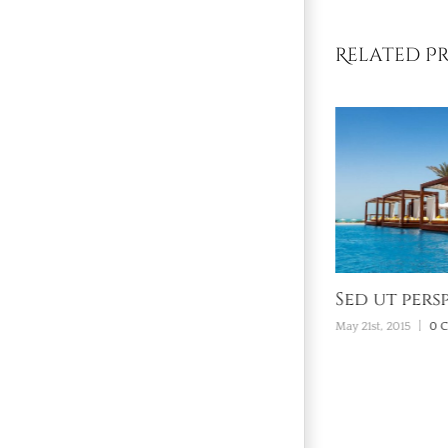
Related P
Neque porro
Sed ut persp
quisquam
May 21st, 2015
|
0 
May 21st, 2015
|
0 Comments