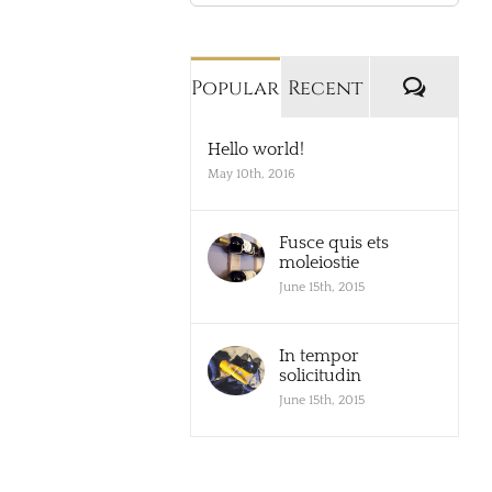
for:
Comm
Popular
Recent
Hello world!
May 10th, 2016
Fusce quis ets
moleiostie
June 15th, 2015
In tempor
solicitudin
June 15th, 2015