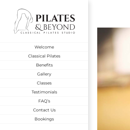
Skip
to
content
View
Larger
Welcome
Image
Classical Pilates
Benefits
Gallery
Classes
Testimonials
FAQ’s
Contact Us
Bookings