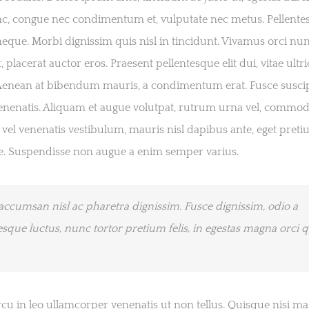
c, congue nec condimentum et, vulputate nec metus. Pellente
neque. Morbi dignissim quis nisl in tincidunt. Vivamus orci nun
t, placerat auctor eros. Praesent pellentesque elit dui, vitae ultri
enean at bibendum mauris, a condimentum erat. Fusce suscip
enenatis. Aliquam et augue volutpat, rutrum urna vel, commodo
r vel venenatis vestibulum, mauris nisl dapibus ante, eget pret
e. Suspendisse non augue a enim semper varius.
ccumsan nisl ac pharetra dignissim. Fusce dignissim, odio a
esque luctus, nunc tortor pretium felis, in egestas magna orci q
cu in leo ullamcorper venenatis ut non tellus. Quisque nisi ma