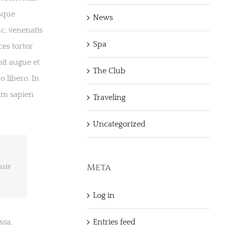
sque
News
c, venenatis
Spa
ces tortor
it augue et
The Club
 libero. In
ium sapien
Traveling
Uncategorized
Meta
uis
Log in
Entries feed
ssa,