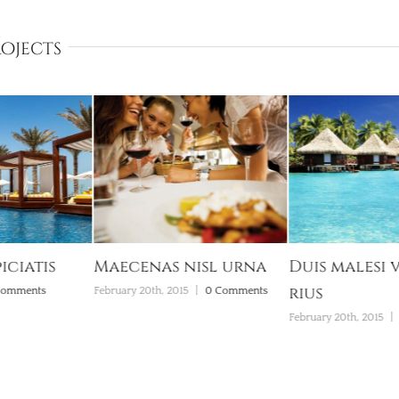
rojects
iciatis
Maecenas nisl urna
Duis malesi 
rius
Comments
February 20th, 2015
|
0 Comments
February 20th, 2015
|